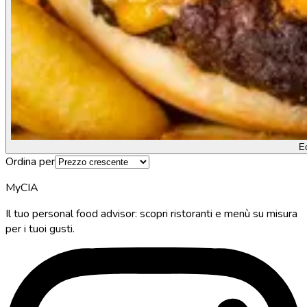
E
Ordina per
MyCIA
Il tuo personal food advisor: scopri ristoranti e menù su misura
per i tuoi gusti.