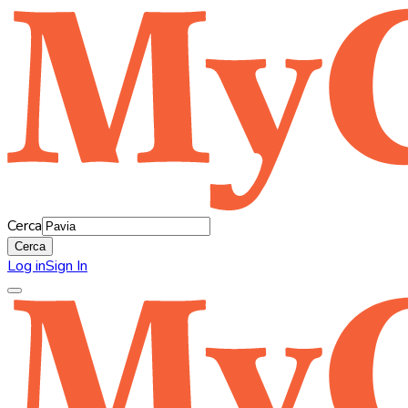
Cerca
Cerca
Log in
Sign In