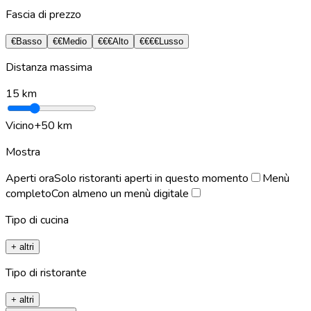
Fascia di prezzo
€
Basso
€€
Medio
€€€
Alto
€€€€
Lusso
Distanza massima
15
km
Vicino
+50 km
Mostra
Aperti ora
Solo ristoranti aperti in questo momento
Menù
completo
Con almeno un menù digitale
Tipo di cucina
+ altri
Tipo di ristorante
+ altri