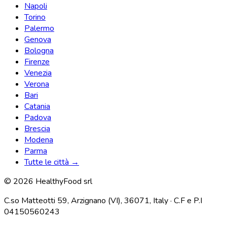
Napoli
Torino
Palermo
Genova
Bologna
Firenze
Venezia
Verona
Bari
Catania
Padova
Brescia
Modena
Parma
Tutte le città →
© 2026 HealthyFood srl
C.so Matteotti 59, Arzignano (VI), 36071, Italy · C.F e P.I
04150560243