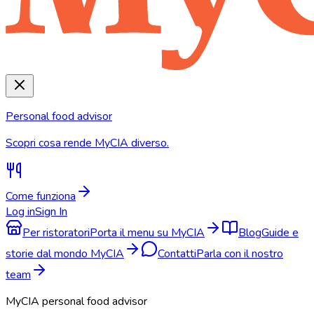
Personal food advisor
Scopri cosa rende MyCIA diverso.
Come funziona
Log in
Sign In
Per ristoratori
Porta il menu su MyCIA
Blog
Guide e
storie dal mondo MyCIA
Contatti
Parla con il nostro
team
MyCIA personal food advisor