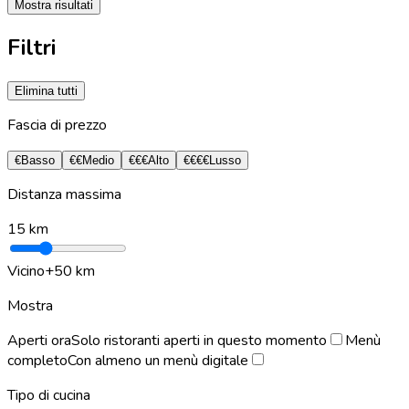
Mostra risultati
Filtri
Elimina tutti
Fascia di prezzo
€
Basso
€€
Medio
€€€
Alto
€€€€
Lusso
Distanza massima
15
km
Vicino
+50 km
Mostra
Aperti ora
Solo ristoranti aperti in questo momento
Menù
completo
Con almeno un menù digitale
Tipo di cucina