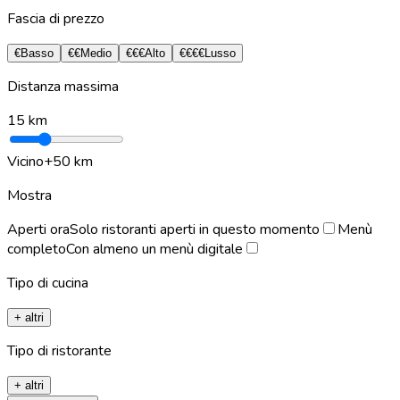
Fascia di prezzo
€
Basso
€€
Medio
€€€
Alto
€€€€
Lusso
Distanza massima
15
km
Vicino
+50 km
Mostra
Aperti ora
Solo ristoranti aperti in questo momento
Menù
completo
Con almeno un menù digitale
Tipo di cucina
+ altri
Tipo di ristorante
+ altri