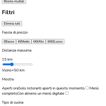
Mostra risultati
Filtri
Elimina tutti
Fascia di prezzo
€
Basso
€€
Medio
€€€
Alto
€€€€
Lusso
Distanza massima
15
km
Vicino
+50 km
Mostra
Aperti ora
Solo ristoranti aperti in questo momento
Menù
completo
Con almeno un menù digitale
Tipo di cucina