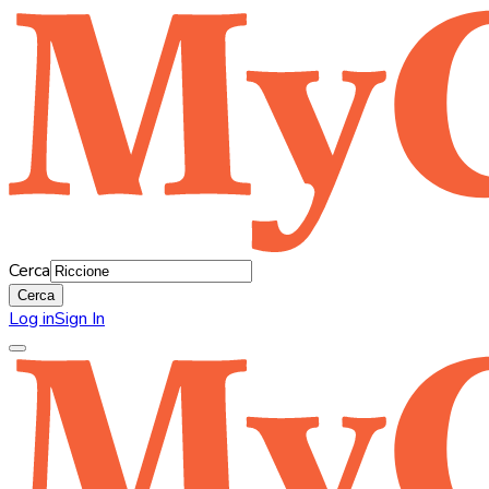
Cerca
Cerca
Log in
Sign In