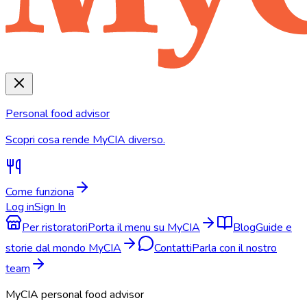
Personal food advisor
Scopri cosa rende MyCIA diverso.
Come funziona
Log in
Sign In
Per ristoratori
Porta il menu su MyCIA
Blog
Guide e
storie dal mondo MyCIA
Contatti
Parla con il nostro
team
MyCIA personal food advisor