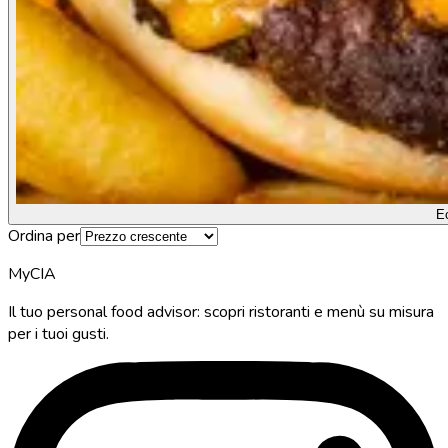
E
Ordina per
MyCIA
Il tuo personal food advisor: scopri ristoranti e menù su misura
per i tuoi gusti.