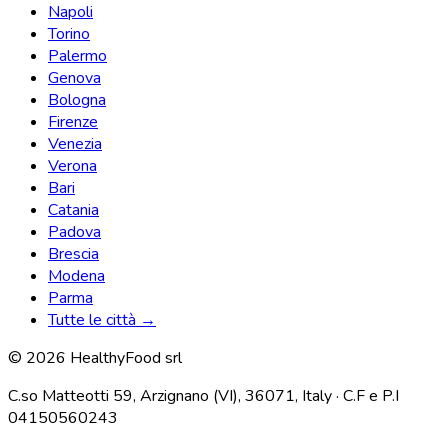
Napoli
Torino
Palermo
Genova
Bologna
Firenze
Venezia
Verona
Bari
Catania
Padova
Brescia
Modena
Parma
Tutte le città →
© 2026 HealthyFood srl
C.so Matteotti 59, Arzignano (VI), 36071, Italy · C.F e P.I
04150560243